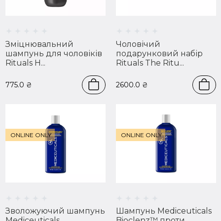
Зміцнювальний
Чоловічий
шампунь для чоловіків
подарунковий набір
Rituals H...
Rituals The Ritu...
775.0
₴
2600.0
₴
ONLINE ONLY
ONLINE ONLY
Зволожуючий шампунь
Шампунь Mediceuticals
Mediceuticals
Bioclenz™ проти