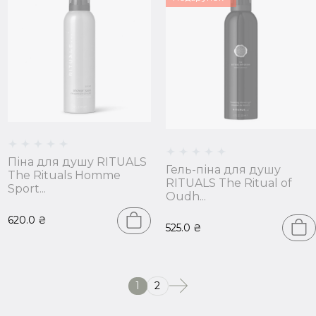
Піна для душу RITUALS
Гель-піна для душу
The Rituals Homme
RITUALS The Ritual of
Sport...
Oudh...
620.0
₴
525.0
₴
1
2