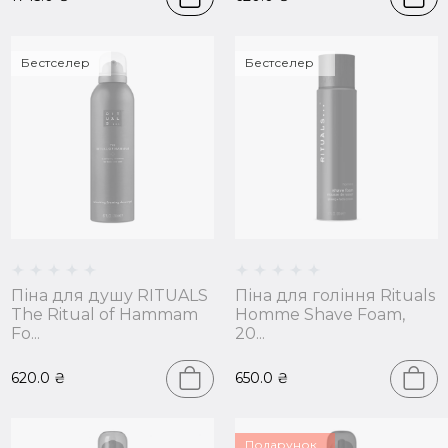
Бестселер
Бестселер
Піна для душу RITUALS
Піна для гоління Rituals
The Ritual of Hammam
Homme Shave Foam,
Fo...
20...
620.0
₴
650.0
₴
Подарунок