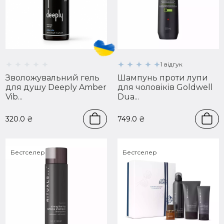
1 відгук
Зволожувальний гель
Шампунь проти лупи
для душу Deeply Amber
для чоловіків Goldwell
Vib...
Dua...
320.0
₴
749.0
₴
Бестселер
Бестселер