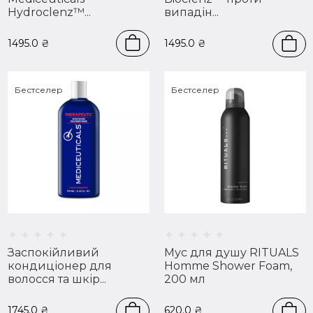
Hydroclenz™...
випадін...
1495.0
₴
1495.0
₴
Бестселер
Бестселер
Заспокійливий
Мус для душу RITUALS
кондиціонер для
Homme Shower Foam,
волосся та шкір...
200 мл
1745.0
₴
620.0
₴