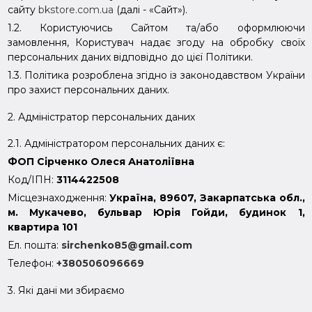
сайту
bkstore.com.ua
(далі - «Сайт»).
1.2. Користуючись Сайтом та/або оформлюючи
замовлення, Користувач надає згоду на обробку своїх
персональних даних відповідно до цієї Політики.
1.3. Політика розроблена згідно із законодавством України
про захист персональних даних.
2. Адміністратор персональних даних
2.1. Адміністратором персональних даних є:
ФОП Сірченко Олеся Анатоліївна
Код/ІПН:
3114422508
Місцезнаходження:
Україна, 89607, Закарпатська обл.,
м. Мукачево, бульвар Юрія Гойди, будинок 1,
квартира 101
Ел. пошта:
sirchenko85@gmail.com
Телефон:
+380506096669
3. Які дані ми збираємо