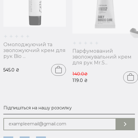
Омолоджуючий та
зволожуючий крем для
Парфумований
рук Bio ...
зволожувальний крем
для рук Mr.S...
545.0
₴
140.0₴
119.0
₴
Підпишіться на нашу розсилку