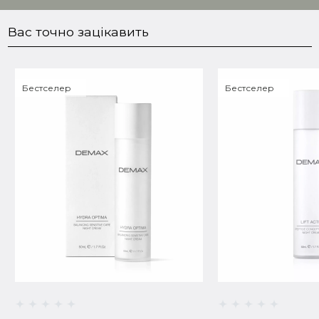
сяйво. Клінічні дослідження підтверджують, що за 8
тижніввикористання ніацинаміду помітно
Вас точно зацікавить
освітлюєтьсягіперпігментація та постакне, тому що актив
сповільнюєутворення пігменту, блокуючи трансфер меланіну.
Також клінічно доведено, що за 8 тижнів використання
ніацинамідзменшує запалення та регулює ферменти, які
Бестселер
Бестселер
провокуютьзапальні процеси, що допомагає заспокоїти
подразнення та запальні елементи. Також в ході дослідження in
vitroніацинамід підвищив активність фібробластів на 20% та
синтез колагену — до 54%, що покращує пружність шкіри.
•
Вітамін С (Ethyl Ascorbyl Ether) 1%
– стабільна форма вітаміну
С, що потужно інгібує меланогенез, але діє м’яко без
подразнень. Ця форма вітаміну С є відмінним антиоксидантом,
тобто нейтралізує дію вільних радикалів, освітлює
гіперпігментацію, позбавляє від тьмяності, вирівнює колір шкіри
та сприяє підвищенню її еластичності.
•
Глутатіон
– сучасний антиоксидант, що пригнічує утворення
меланіну, а також потужно освітлює шкіру, зменшуючи
гіперпігментацію, постакне та почервоніння, що відмінно
вирівнює колір шкіри, роблячи його більш однорідним та
яскравим.
•
Бісаболол
– освітлює шкіру та вирівнює тон, зменшуючи