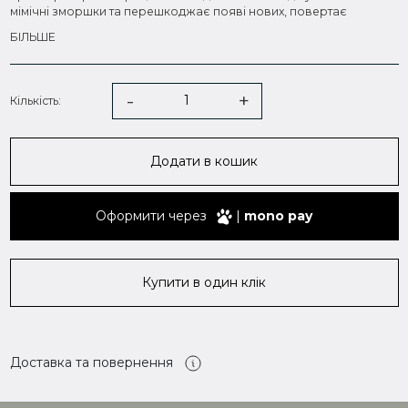
мімічні зморшки та перешкоджає появі нових, повертає
обличчю свіжий та доглянутий вигляд. На зволоженій шкірі
БІЛЬШЕ
ознаки старіння стають менш помітними, запалення проходять
швидше та з'являються рідше. Маска підходить для всіх типів
шкіри, особливо сухої та зневодненої. Може використовуватися
як жінками, так і чоловіками.
-
+
Кількість:
Активні компоненти:
Олії макадамії та солодкого мигдал
ю живлять епідерміс
Додати в кошик
та відновлюють ліпідний бар'єр. Захищають шкіру від
зневоднення і роблять її стійкішою до агресивних зовнішніх
факторів.
Оформити через
|
mono pay
Гіалуронова кислота
зволожує та відновлює шкіру, надає
їй гладкість та оксамитність. Бореться із сухістю та лущенням,
розгладжує мімічні зморшки і робить їх менш помітними.
Екстракт виноградних кісточок
– антиоксидант. Захищає
Купити в один клік
клітини від вільних радикалів та окислювального стресу,
уповільнює старіння шкіри, зберігає її здоровою та
молодою.
D-пантенол, екстракт череди та гель алое
–
заспокійливі компоненти. Знімають свербіж, почервоніння
Доставка та повернення
та подразнення, загоюють пошкодження та повертають
обличчю здоровий вигляд.