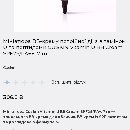
Мініатюра ВВ-крему потрійної дії з вітаміном
U та пептидами CU:SKIN Vitamin U ВВ Cream
SPF28/PA++, 7 ml
Cuskin
Залишити відгук
306.0
₴
Мініатюра Cuskin Vitamin U BB Cream SPF28/PA+, 7 ml—
тонального BB-крема для обличчя. BB-крем із SPF-захистом
та доглядовою формулою.